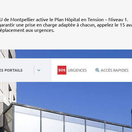
 de Montpellier active le Plan Hôpital en Tension – Niveau 1.
arantir une prise en charge adaptée à chacun, appelez le 15 av
déplacement aux urgences.
URGENCES
ACCÈS RAPIDES
ES PORTAILS