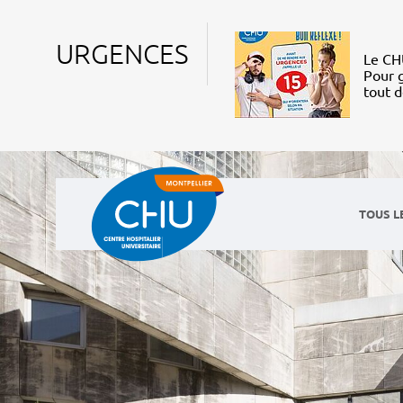
URGENCES
Le CHU
Pour g
tout 
TOUS L