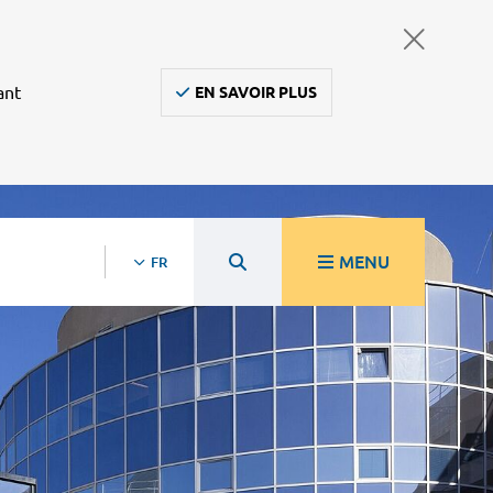
ant
EN SAVOIR PLUS
MENU
FR