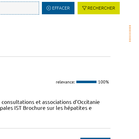
EFFACER
RECHERCHER
relevance:
100%
 consultations et associations d'Occitanie
ales IST Brochure sur les hépatites e