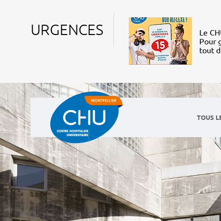
URGENCES
Le CHU
Pour g
tout 
TOUS L