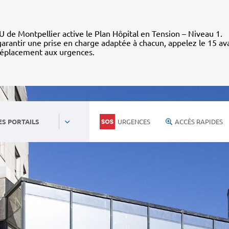
 de Montpellier active le Plan Hôpital en Tension – Niveau 1.
arantir une prise en charge adaptée à chacun, appelez le 15 av
déplacement aux urgences.
URGENCES
ACCÈS RAPIDES
ES PORTAILS