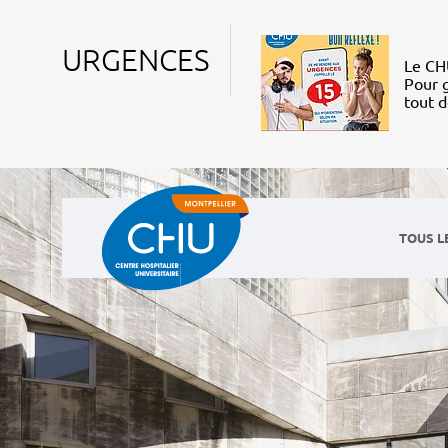
URGENCES
Le CHU
Pour g
tout 
TOUS L