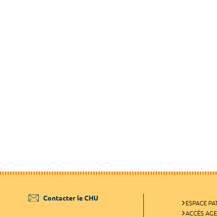
Contacter le CHU
ESPACE PA
ACCÈS AG