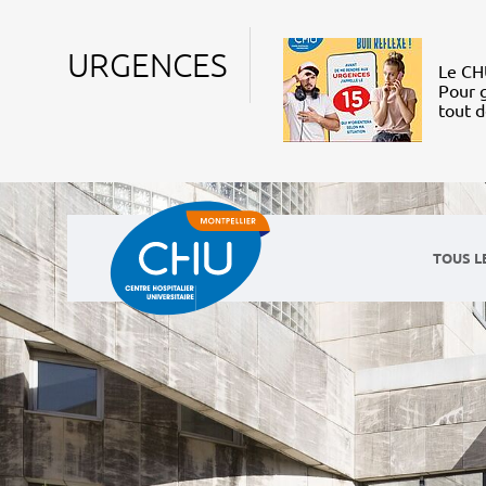
URGENCES
Le CHU
Pour g
tout 
TOUS L