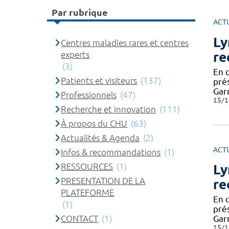
Par rubrique
ACT
Ly
Centres maladies rares et centres
re
experts
(3)
En 
Patients et visiteurs
(137)
pré
Gar
Professionnels
(47)
15/1
Recherche et innovation
(111)
À propos du CHU
(63)
Actualités & Agenda
(2)
ACT
Infos & recommandations
(1)
RESSOURCES
(1)
Ly
PRESENTATION DE LA
re
PLATEFORME
En 
(1)
pré
CONTACT
(1)
Gar
15/1