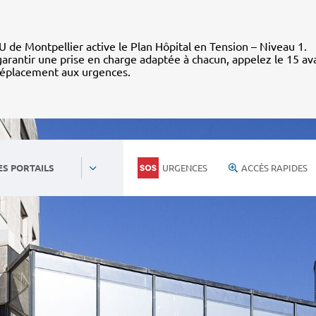
 de Montpellier active le Plan Hôpital en Tension – Niveau 1.
arantir une prise en charge adaptée à chacun, appelez le 15 av
déplacement aux urgences.
URGENCES
ACCÈS RAPIDES
ES PORTAILS