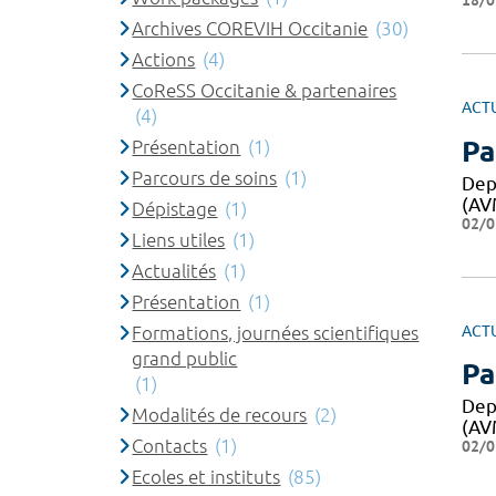
18/0
Archives COREVIH Occitanie
(30)
Actions
(4)
CoReSS Occitanie & partenaires
ACT
(4)
Pa
Présentation
(1)
Parcours de soins
(1)
Dep
(AV
Dépistage
(1)
02/0
Liens utiles
(1)
Actualités
(1)
Présentation
(1)
ACT
Formations, journées scientifiques
grand public
Pa
(1)
Dep
Modalités de recours
(2)
(AV
Contacts
(1)
02/0
Ecoles et instituts
(85)