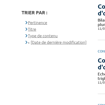
Co
d'
TRIER PAR :
Bila
Pertinence
plur
11/0
Titre
Type de contenu
[Date de dernière modification]
CON
Co
d'
Ech
trig
11/0