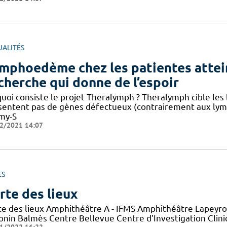
UALITÉS
mphoedème chez les patientes atteint
cherche qui donne de l’espoir
quoi consiste le projet Theralymph ? Theralymph cible l
sentent pas de gènes défectueux (contrairement aux ly
my-S
2/2021 14:07
ES
rte des lieux
te des lieux Amphithéâtre A - IFMS Amphithéâtre Lapeyro
onin Balmès Centre Bellevue Centre d'Investigation Clini