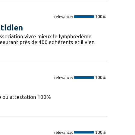
relevance:
100%
otidien
l’Association vivre mieux le lymphœdème
eautant près de 400 adhérents et il vien
relevance:
100%
le ou attestation 100%
relevance:
100%