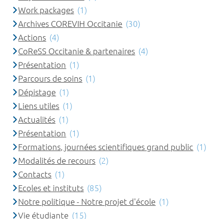
Work packages
(1)
Archives COREVIH Occitanie
(30)
Actions
(4)
CoReSS Occitanie & partenaires
(4)
Présentation
(1)
Parcours de soins
(1)
Dépistage
(1)
Liens utiles
(1)
Actualités
(1)
Présentation
(1)
Formations, journées scientifiques grand public
(1)
Modalités de recours
(2)
Contacts
(1)
Ecoles et instituts
(85)
Notre politique - Notre projet d'école
(1)
Vie étudiante
(15)