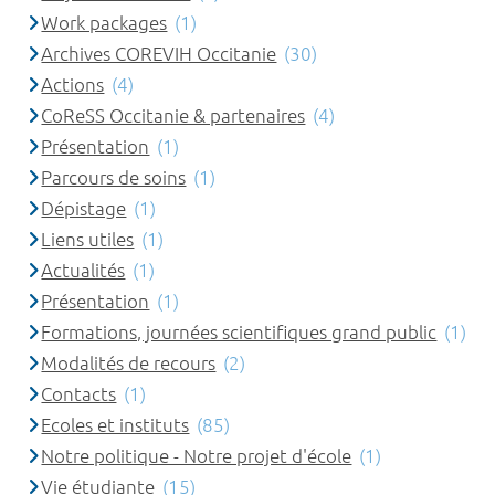
Work packages
(1)
Archives COREVIH Occitanie
(30)
Actions
(4)
CoReSS Occitanie & partenaires
(4)
Présentation
(1)
Parcours de soins
(1)
Dépistage
(1)
Liens utiles
(1)
Actualités
(1)
Présentation
(1)
Formations, journées scientifiques grand public
(1)
Modalités de recours
(2)
Contacts
(1)
Ecoles et instituts
(85)
Notre politique - Notre projet d'école
(1)
Vie étudiante
(15)