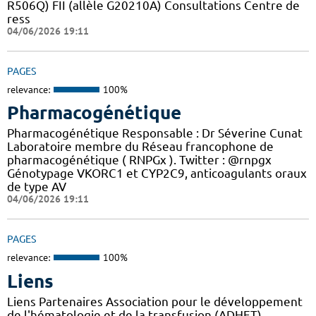
R506Q) FII (allèle G20210A) Consultations Centre de
ress
04/06/2026 19:11
PAGES
relevance:
100%
Pharmacogénétique
Pharmacogénétique Responsable : Dr Séverine Cunat
Laboratoire membre du Réseau francophone de
pharmacogénétique ( RNPGx ). Twitter : @rnpgx
Génotypage VKORC1 et CYP2C9, anticoagulants oraux
de type AV
04/06/2026 19:11
PAGES
relevance:
100%
Liens
Liens Partenaires Association pour le développement
de l'hématologie et de la transfusion (ADHET)