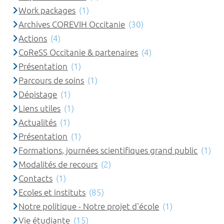
Work packages
(1)
Archives COREVIH Occitanie
(30)
Actions
(4)
CoReSS Occitanie & partenaires
(4)
Présentation
(1)
Parcours de soins
(1)
Dépistage
(1)
Liens utiles
(1)
Actualités
(1)
Présentation
(1)
Formations, journées scientifiques grand public
(1)
Modalités de recours
(2)
Contacts
(1)
Ecoles et instituts
(85)
Notre politique - Notre projet d'école
(1)
Vie étudiante
(15)