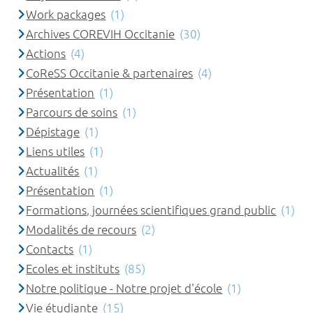
Work packages
(1)
Archives COREVIH Occitanie
(30)
Actions
(4)
CoReSS Occitanie & partenaires
(4)
Présentation
(1)
Parcours de soins
(1)
Dépistage
(1)
Liens utiles
(1)
Actualités
(1)
Présentation
(1)
Formations, journées scientifiques grand public
(1)
Modalités de recours
(2)
Contacts
(1)
Ecoles et instituts
(85)
Notre politique - Notre projet d'école
(1)
Vie étudiante
(15)