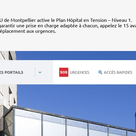
 de Montpellier active le Plan Hôpital en Tension – Niveau 1.
arantir une prise en charge adaptée à chacun, appelez le 15 av
déplacement aux urgences.
URGENCES
ACCÈS RAPIDES
ES PORTAILS