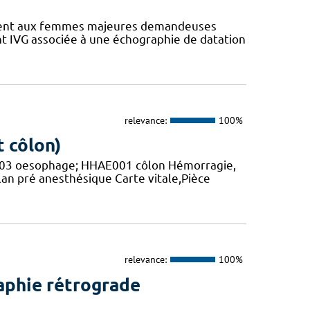
ement aux femmes majeures demandeuses
nt IVG associée à une échographie de datation
relevance:
100%
 côlon)
AE003 oesophage; HHAE001 côlon Hémorragie,
lan pré anesthésique Carte vitale,Pièce
relevance:
100%
aphie rétrograde