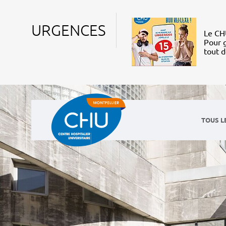
URGENCES
Le CHU
Pour g
tout 
TOUS L