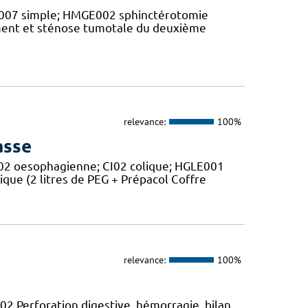
QH007 simple; HMGE002 sphinctérotomie
ment et sténose tumotale du deuxième
relevance:
100%
asse
E002 oesophagienne; CI02 colique; HGLE001
ique (2 litres de PEG + Prépacol Coffre
relevance:
100%
02 Perforation digestive, hémorragie. bilan