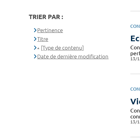
TRIER PAR :
CON
Pertinence
Ec
Titre
Con
[Type de contenu]
per
Date de dernière modification
13/1
CON
Vi
Con
conn
13/1