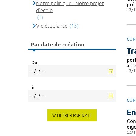
Notre politique - Notre projet
pré
13/1
d'école
(1)
Vie étudiante
(15)
CON
Par date de création
Tr
per
Du
atte
13/1
à
CON
En
FILTRER PAR DATE
Con
dig
13/1