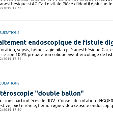
 anesthésique si AG Carte vitale,Pièce d'identité,Mutuell
2/2019 17:36
SULTATIONS
aitement endoscopique de fistule di
foration, sepsis, hémorragie bilan pré anesthésique Carte 
station 100% préparation colique avant encollage de fistul
2/2019 17:35
SULTATIONS
téroscopie "double ballon"
ditions particulières de RDV : Conseil de cotation : HGQ
estive, bactériémie, hémorragie vidéo capsule endoscopiq
2/2019 17:30