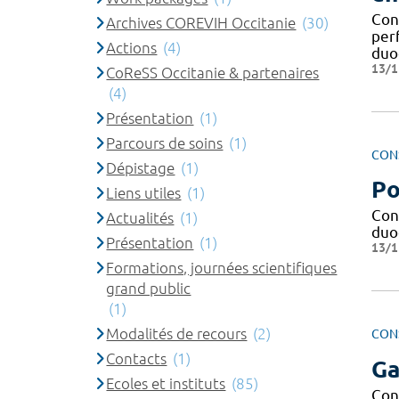
Con
Archives COREVIH Occitanie
(30)
per
Actions
(4)
duo
13/1
CoReSS Occitanie & partenaires
(4)
Présentation
(1)
Parcours de soins
(1)
CON
Dépistage
(1)
Po
Liens utiles
(1)
Con
Actualités
(1)
duo
Présentation
(1)
13/1
Formations, journées scientifiques
grand public
(1)
Modalités de recours
(2)
CON
Contacts
(1)
Ga
Ecoles et instituts
(85)
Con