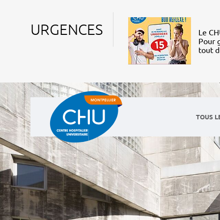
URGENCES
Le CHU
Pour g
tout 
TOUS L