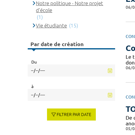
Notre politique - Notre projet
06/0
d'école
(1)
Vie étudiante
(15)
CON
Par date de création
Co
Le t
Du
don
06/0
à
CON
TO
FILTRER PAR DATE
De 
anom
05/0