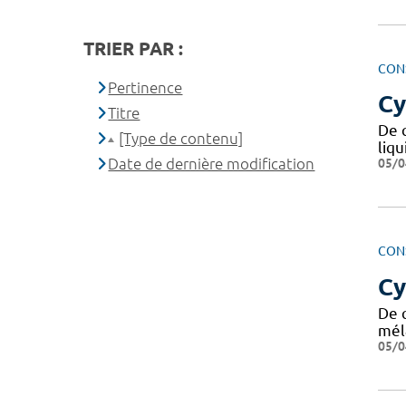
TRIER PAR :
CON
Pertinence
Cy
Titre
De q
[Type de contenu]
liqu
Date de dernière modification
05/0
CON
Cy
De q
mél
05/0