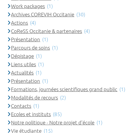
Work packages
(1)
Archives COREVIH Occitanie
(30)
Actions
(4)
CoReSS Occitanie & partenaires
(4)
Présentation
(1)
Parcours de soins
(1)
Dépistage
(1)
Liens utiles
(1)
Actualités
(1)
Présentation
(1)
Formations, journées scientifiques grand public
(1)
Modalités de recours
(2)
Contacts
(1)
Ecoles et instituts
(85)
Notre politique - Notre projet d'école
(1)
Vie étudiante
(15)