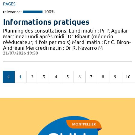
PAGES
relevance:
100%
Informations pratiques
Planning des consultations: Lundi matin : Pr P. Aguilar-
Martinez Lundi après-midi : Dr Ribaut (médecin
rééducateur, 1 fois par mois) Mardi matin : Dr C. Biron-
Andréani Mercredi matin : Dr R. Navarro M
21/07/2026 19:50
1
2
3
4
5
6
7
8
9
10