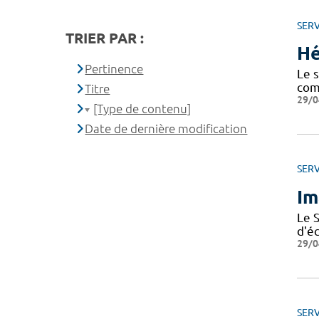
SERV
TRIER PAR :
Hé
Pertinence
Le 
com
Titre
29/0
[Type de contenu]
Date de dernière modification
SERV
Im
Le 
d'é
29/0
SERV