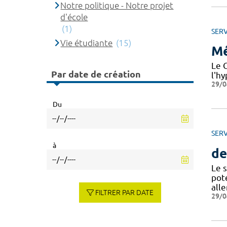
Notre politique - Notre projet
d'école
(1)
SERV
Vie étudiante
(15)
Mé
Le C
Par date de création
l'hy
29/0
Du
SERV
à
de
Le 
pot
all
FILTRER PAR DATE
29/0