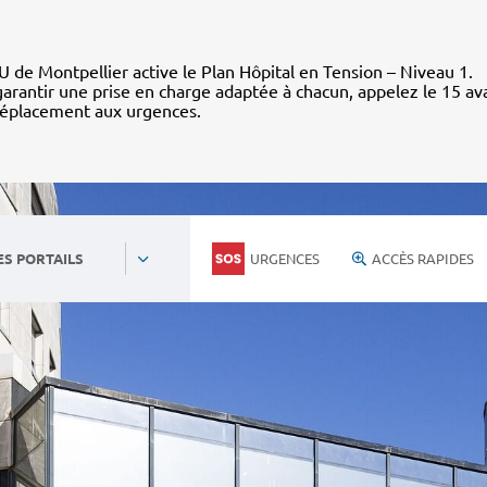
 de Montpellier active le Plan Hôpital en Tension – Niveau 1.
arantir une prise en charge adaptée à chacun, appelez le 15 av
déplacement aux urgences.
URGENCES
ACCÈS RAPIDES
ES PORTAILS