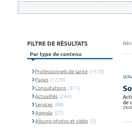
FILTRE DE RÉSULTATS
Résu
Par type de contenu
Professionnels de santé
(1570)
SERV
Pages
(1228)
So
Consultations
(371)
Actualités
(244)
Acti
de d
Services
(88)
29/0
Agenda
(27)
Albums photos et vidéo
(5)