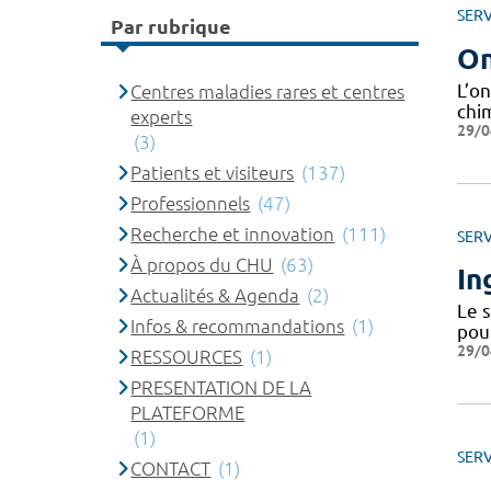
SERV
Par rubrique
On
L’o
Centres maladies rares et centres
chi
experts
29/0
(3)
Patients et visiteurs
(137)
Professionnels
(47)
Recherche et innovation
(111)
SERV
À propos du CHU
(63)
In
Actualités & Agenda
(2)
Le s
Infos & recommandations
(1)
pou
29/0
RESSOURCES
(1)
PRESENTATION DE LA
PLATEFORME
(1)
SERV
CONTACT
(1)