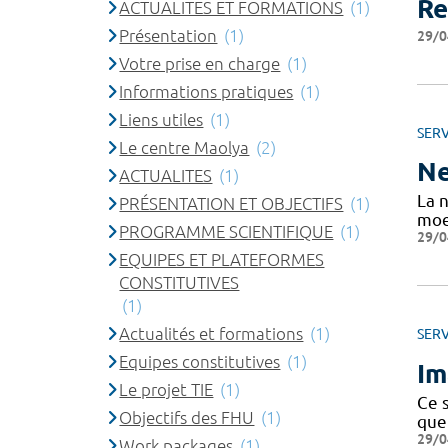
Re
ACTUALITES ET FORMATIONS
(1)
Présentation
(1)
29/0
Votre prise en charge
(1)
Informations pratiques
(1)
Liens utiles
(1)
SERV
Le centre Maolya
(2)
Ne
ACTUALITES
(1)
La 
PRÉSENTATION ET OBJECTIFS
(1)
moe
PROGRAMME SCIENTIFIQUE
(1)
29/0
EQUIPES ET PLATEFORMES
CONSTITUTIVES
(1)
Actualités et formations
(1)
SERV
Equipes constitutives
(1)
Im
Le projet TIE
(1)
Ce 
Objectifs des FHU
(1)
que
29/0
Work packages
(1)