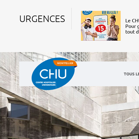
URGENCES
Le CHU
Pour g
tout 
TOUS L