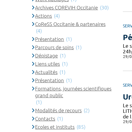
Archives COREVIH Occitanie
(30)
Actions
(4)
CoReSS Occitanie & partenaires
SERV
(4)
Pé
Présentation
(1)
Le 
Parcours de soins
(1)
24h
Dépistage
(1)
29/0
Liens utiles
(1)
Actualités
(1)
Présentation
(1)
SERV
Formations, journées scientifiques
Ur
grand public
(1)
Le 
Modalités de recours
(2)
LIT
de l
Contacts
(1)
29/0
Ecoles et instituts
(85)