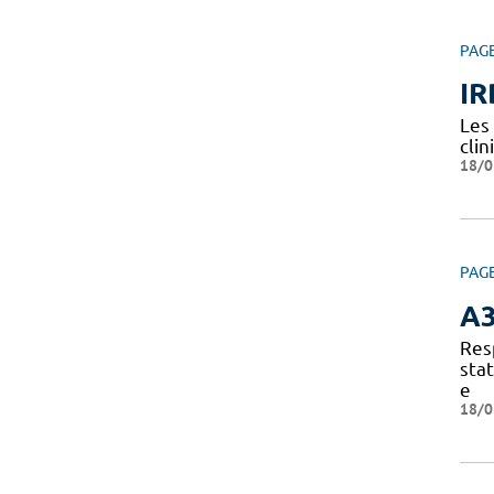
PAG
IR
Les
clin
18/0
PAG
A
Res
sta
e
18/0