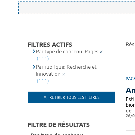
FILTRES ACTIFS
Résu
Par type de contenu: Pages
(111)
Par rubrique: Recherche et
innovation
PAG
(111)
An
RETIRER TOUS LES FILTRES
Est
bio
de
26/0
FILTRE DE RÉSULTATS