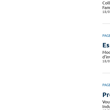
Col
Fami
18/0
PAG
Es
Mod
d'i
18/0
PAG
Pr
Vou
Indu