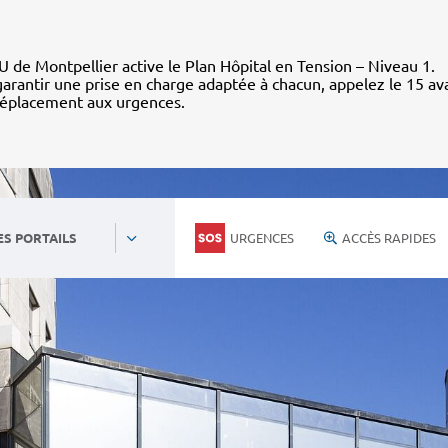
 de Montpellier active le Plan Hôpital en Tension – Niveau 1.
arantir une prise en charge adaptée à chacun, appelez le 15 av
déplacement aux urgences.
URGENCES
ACCÈS RAPIDES
ES PORTAILS