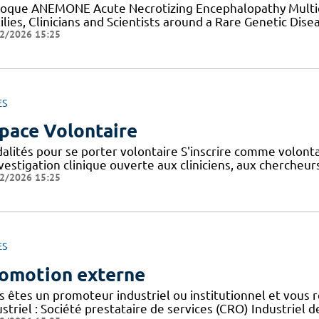
loque ANEMONE Acute Necrotizing Encephalopathy Multid
lies, Clinicians and Scientists around a Rare Genetic Dise
2/2026 15:25
ES
pace Volontaire
alités pour se porter volontaire S'inscrire comme volont
nvestigation clinique ouverte aux cliniciens, aux cherche
2/2026 15:25
ES
omotion externe
s êtes un promoteur industriel ou institutionnel et vous 
striel : Société prestataire de services (CRO) Industriel d