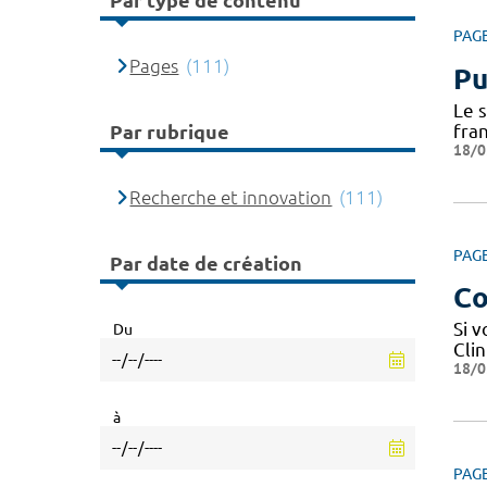
Par type de contenu
PAG
Pages
(111)
Pu
Le 
fra
Par rubrique
18/0
Recherche et innovation
(111)
PAG
Par date de création
Co
Si 
Du
Cli
18/0
à
PAG