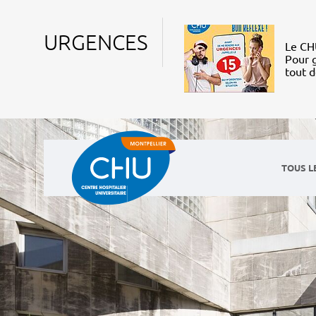
URGENCES
Le CHU
Pour g
tout 
TOUS L