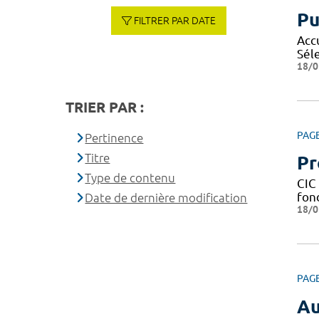
Pu
FILTRER PAR DATE
Acc
Sél
18/0
TRIER PAR :
PAG
Pertinence
Titre
Pr
Type de contenu
CIC 
fond
Date de dernière modification
18/0
PAG
Au