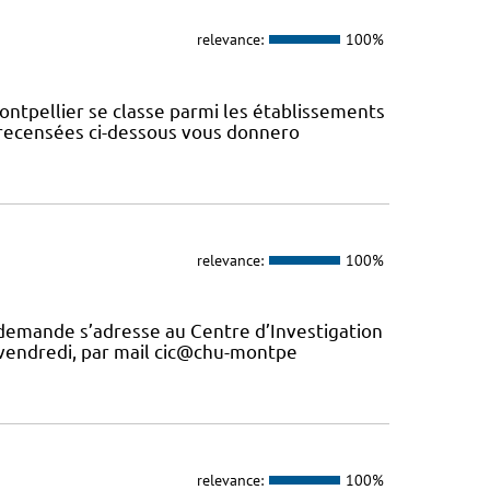
relevance:
100%
ontpellier se classe parmi les établissements
s recensées ci-dessous vous donnero
relevance:
100%
 demande s’adresse au Centre d’Investigation
u vendredi, par mail cic@chu-montpe
relevance:
100%