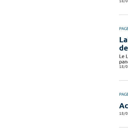
18/0
PAG
La
de
Le L
pan
18/0
PAG
Ac
18/0