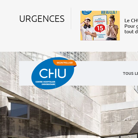
URGENCES
Le CHU
Pour g
tout 
TOUS L