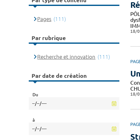
Par type de contenu
Ré
PÔL
Pages
(111)
dys
IM
18/0
Par rubrique
Recherche et innovation
(111)
PAG
Un
Par date de création
Con
CHU 
18/0
Du
à
PAG
St