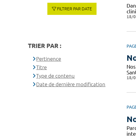
Dan
FILTRER PAR DATE
cli
18/0
TRIER PAR :
PAG
No
Pertinence
Nos
Titre
San
Type de contenu
18/0
Date de dernière modification
PAG
No
Par
inte