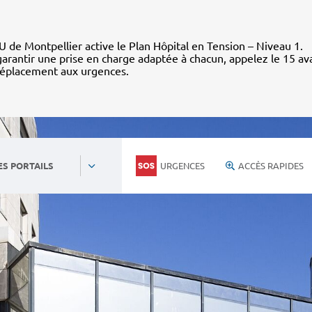
 de Montpellier active le Plan Hôpital en Tension – Niveau 1.
arantir une prise en charge adaptée à chacun, appelez le 15 av
déplacement aux urgences.
URGENCES
ACCÈS RAPIDES
ES PORTAILS