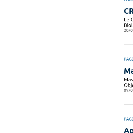
CR
Le 
Bio
20/0
PAG
Ma
Mas
Obje
09/0
PAG
Ap