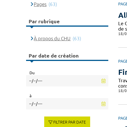
Pages
(63)
PAG
Al
Par rubrique
Le 
de 
18/0
À propos du CHU
(63)
Par date de création
PAG
Fi
Du
Tra
con
18/0
à
PAG
FILTRER PAR DATE