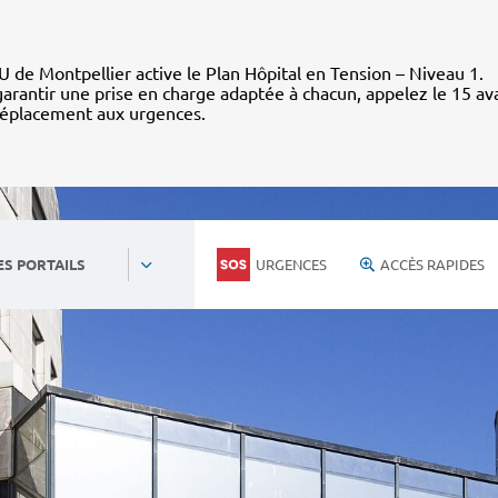
 de Montpellier active le Plan Hôpital en Tension – Niveau 1.
arantir une prise en charge adaptée à chacun, appelez le 15 av
déplacement aux urgences.
URGENCES
ACCÈS RAPIDES
ES PORTAILS