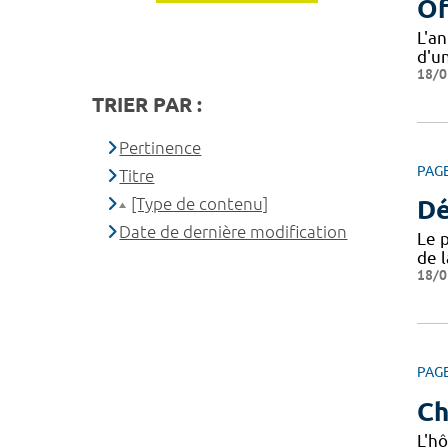
Of
L'a
d'u
18/0
TRIER PAR :
Pertinence
PAG
Titre
[Type de contenu]
Dé
Date de dernière modification
Le 
de 
18/0
PAG
Ch
L'hô