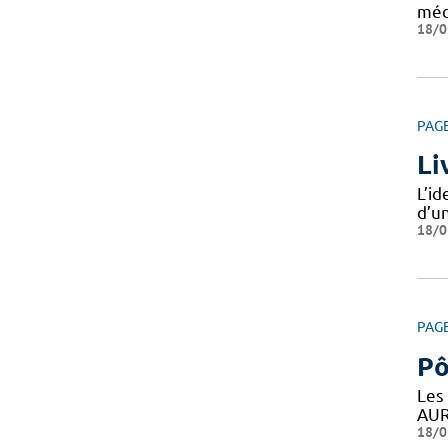
méd
18/0
PAG
Li
L’i
d’un
18/0
PAG
Pô
Les
AUR
18/0