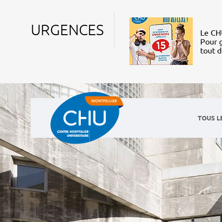
URGENCES
Le CHU
Pour g
tout 
TOUS L