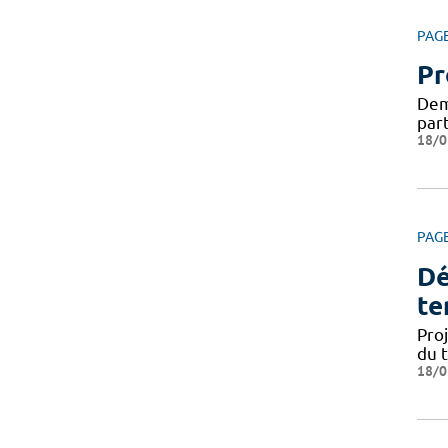
PAG
Pr
Dema
par
18/0
PAG
Dé
te
Pro
du 
18/0