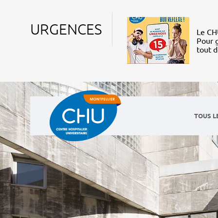
URGENCES
Le CHU
Pour g
tout 
TOUS L