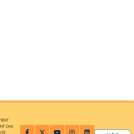
TIENT
ENT CHU
ITÉ :