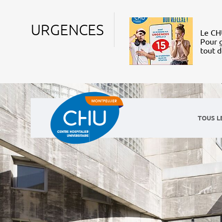
URGENCES
Le CHU
Pour g
tout 
TOUS L