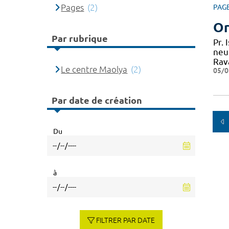
Pages
(2)
PAG
Or
Par rubrique
Pr.
neu
Rav
Le centre Maolya
(2)
05/0
Par date de création
Du
à
FILTRER PAR DATE