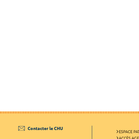
Contacter le CHU
ESPACE PA
ACCÈS AG