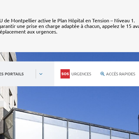
 de Montpellier active le Plan Hôpital en Tension – Niveau 1.
arantir une prise en charge adaptée à chacun, appelez le 15 av
déplacement aux urgences.
URGENCES
ACCÈS RAPIDES
ES PORTAILS