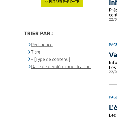
In
FILTRER PAR DATE
Prés
cont
22/0
TRIER PAR :
Pertinence
PAG
Titre
Va
[Type de contenu]
Inf
Date de dernière modification
Les
22/0
PAG
L'
Les