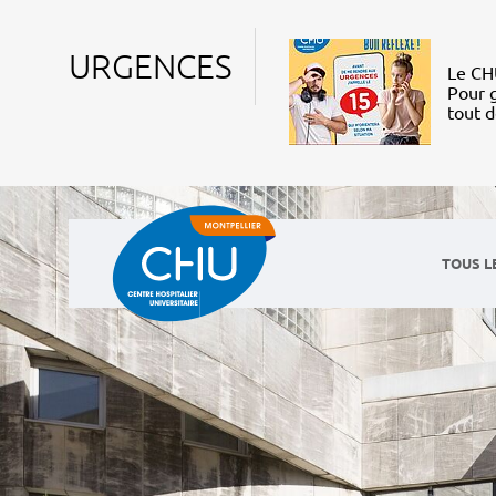
URGENCES
Le CHU
Pour g
tout 
TOUS L