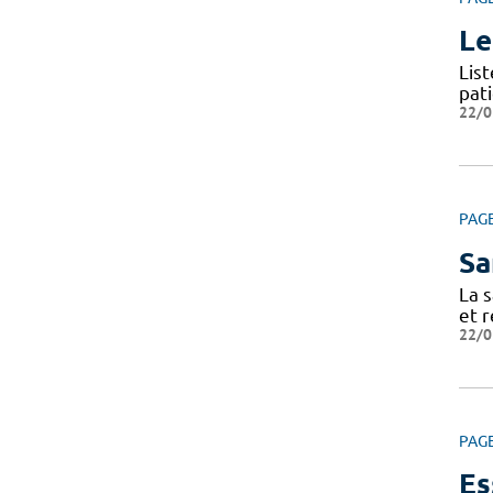
Le
Lis
pat
22/0
PAG
Sa
La s
et r
22/0
PAG
Es