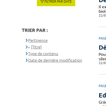
FILTRER PAR DATE
Il e
bio
22/0
TRIER PAR :
PAG
Pertinence
Dé
[Titre]
Type de contenu
Pou
sile
Date de dernière modification
22/0
PAG
Ed
Grâc