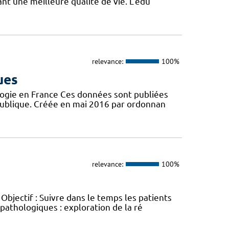
t une meilleure qualité de vie. L’édu
relevance:
100%
ues
logie en France Ces données sont publiées
publique. Créée en mai 2016 par ordonnan
relevance:
100%
jectif : Suivre dans le temps les patients
opathologiques : exploration de la ré