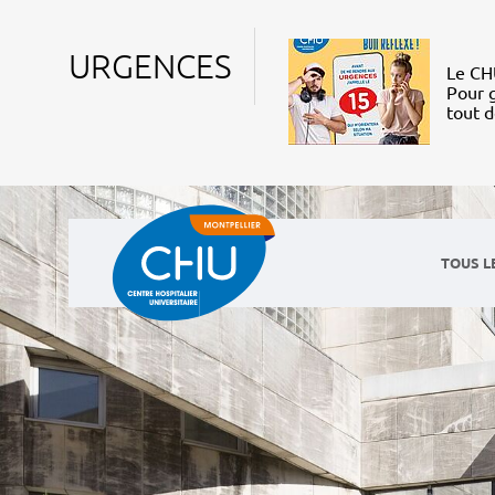
URGENCES
Le CHU
Pour g
tout 
TOUS L