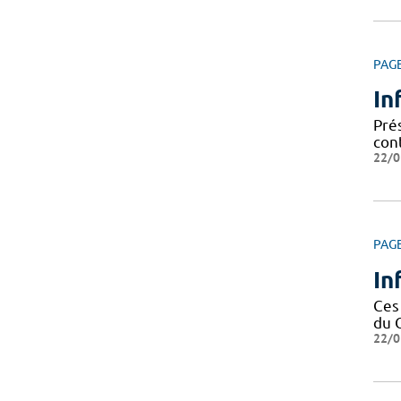
PAG
In
Prés
cont
22/0
PAG
In
Ces
du 
22/0