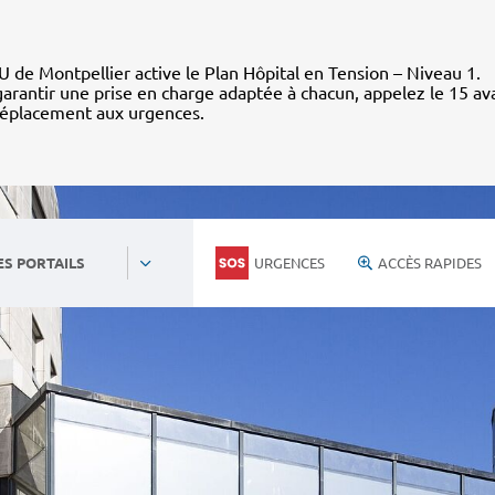
 de Montpellier active le Plan Hôpital en Tension – Niveau 1.
arantir une prise en charge adaptée à chacun, appelez le 15 av
déplacement aux urgences.
URGENCES
ACCÈS RAPIDES
ES PORTAILS