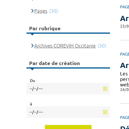
PAG
Pages
(30)
Ar
23/0
Par rubrique
Archives COREVIH Occitanie
(30)
PAG
Par date de création
Ar
Les
per
Du
web
24/0
à
PAG
Dé