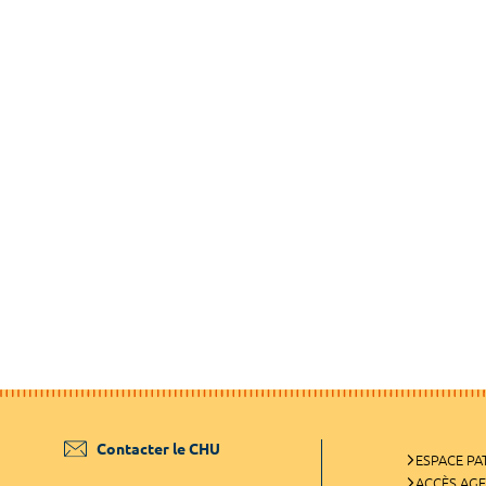
Contacter le CHU
ESPACE PA
ACCÈS AG