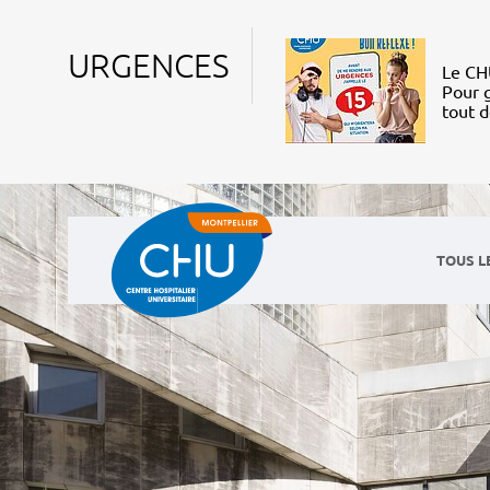
URGENCES
Le CHU
Pour g
tout 
TOUS L