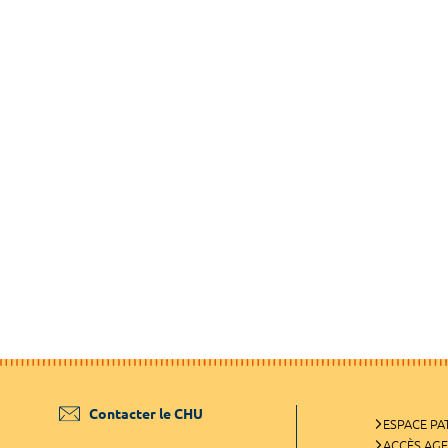
Contacter le CHU
ESPACE PA
ACCÈS AG