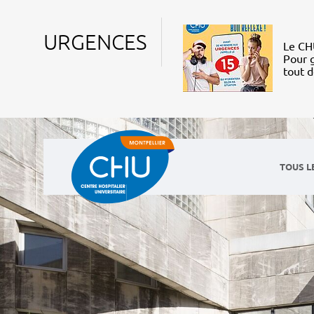
URGENCES
Le CHU
Pour g
tout 
TOUS L