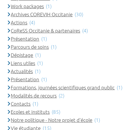
Work packages
(1)
Archives COREVIH Occitanie
(30)
Actions
(4)
CoReSS Occitanie & partenaires
(4)
Présentation
(1)
Parcours de soins
(1)
Dépistage
(1)
Liens utiles
(1)
Actualités
(1)
Présentation
(1)
Formations, journées scientifiques grand public
(1)
Modalités de recours
(2)
Contacts
(1)
Ecoles et instituts
(85)
Notre politique - Notre projet d'école
(1)
Vie étudiante
(15)