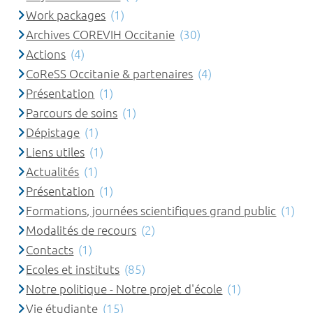
Work packages
(1)
Archives COREVIH Occitanie
(30)
Actions
(4)
CoReSS Occitanie & partenaires
(4)
Présentation
(1)
Parcours de soins
(1)
Dépistage
(1)
Liens utiles
(1)
Actualités
(1)
Présentation
(1)
Formations, journées scientifiques grand public
(1)
Modalités de recours
(2)
Contacts
(1)
Ecoles et instituts
(85)
Notre politique - Notre projet d'école
(1)
Vie étudiante
(15)