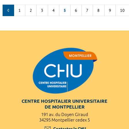
1
2
3
4
5
6
7
8
9
10
CENTRE HOSPITALIER UNIVERSITAIRE
DE MONTPELLIER
191 av. du Doyen Giraud
34295 Montpellier cedex 5
Contacter le CHU