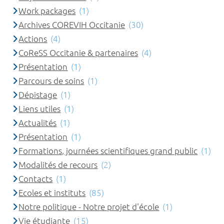
Work packages
(1)
Archives COREVIH Occitanie
(30)
Actions
(4)
CoReSS Occitanie & partenaires
(4)
Présentation
(1)
Parcours de soins
(1)
Dépistage
(1)
Liens utiles
(1)
Actualités
(1)
Présentation
(1)
Formations, journées scientifiques grand public
(1)
Modalités de recours
(2)
Contacts
(1)
Ecoles et instituts
(85)
Notre politique - Notre projet d'école
(1)
Vie étudiante
(15)