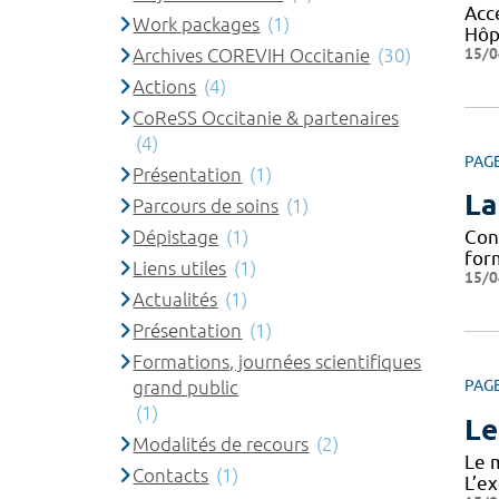
Accé
Work packages
(1)
Hôpi
15/0
Archives COREVIH Occitanie
(30)
Actions
(4)
CoReSS Occitanie & partenaires
(4)
PAG
Présentation
(1)
La
Parcours de soins
(1)
Dépistage
(1)
Con
form
Liens utiles
(1)
15/0
Actualités
(1)
Présentation
(1)
Formations, journées scientifiques
grand public
PAG
(1)
Le
Modalités de recours
(2)
Le 
Contacts
(1)
L’ex