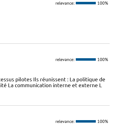
relevance:
100%
relevance:
100%
 pilotes Ils réunissent : La politique de
lité La communication interne et externe L
relevance:
100%