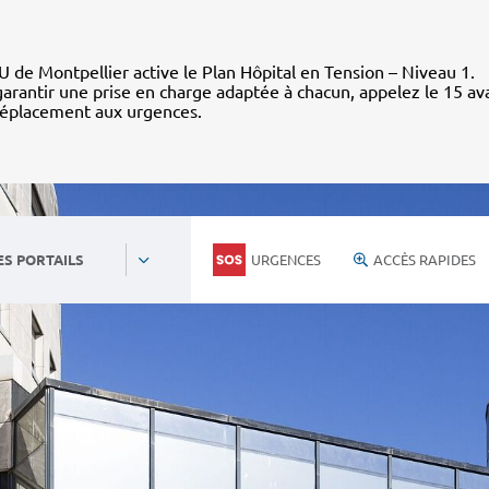
 de Montpellier active le Plan Hôpital en Tension – Niveau 1.
arantir une prise en charge adaptée à chacun, appelez le 15 av
déplacement aux urgences.
URGENCES
ACCÈS RAPIDES
ES PORTAILS