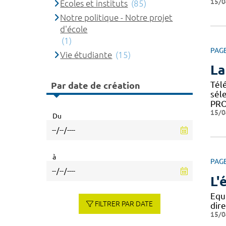
15/0
Ecoles et instituts
(85)
Notre politique - Notre projet
d'école
(1)
PAG
Vie étudiante
(15)
La
Télé
Par date de création
sél
PRO
15/0
Du
à
PAG
L'
Equ
FILTRER PAR DATE
dire
15/0