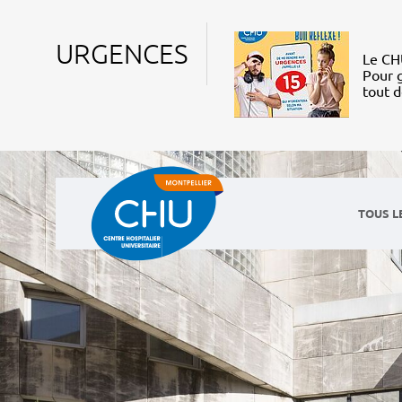
URGENCES
Le CHU
Pour g
tout 
TOUS L