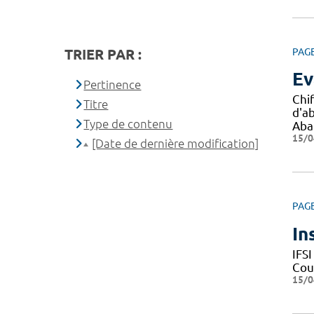
TRIER PAR :
PAG
Ev
Pertinence
Chi
Titre
d'a
Type de contenu
Aba
15/0
[Date de dernière modification]
PAG
In
IFS
Cour
15/0