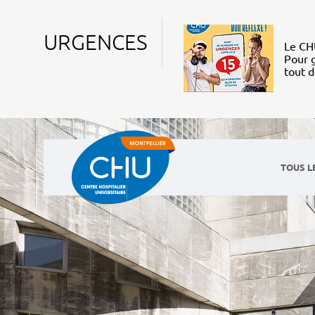
URGENCES
Le CHU
Pour g
tout 
TOUS L