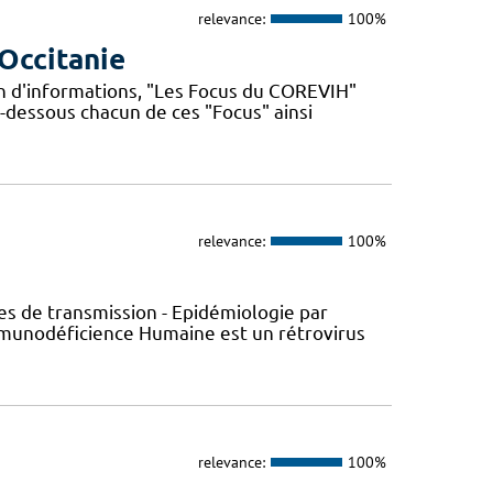
relevance:
100%
Occitanie
n d'informations, "Les Focus du COREVIH"
i-dessous chacun de ces "Focus" ainsi
relevance:
100%
s de transmission - Epidémiologie par
’Immunodéficience Humaine est un rétrovirus
relevance:
100%