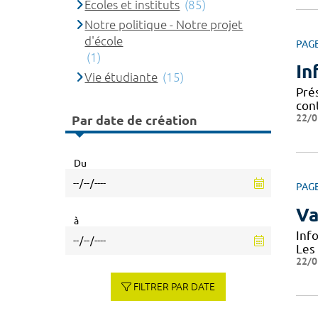
Ecoles et instituts
(85)
Notre politique - Notre projet
d'école
PAG
(1)
In
Vie étudiante
(15)
Prés
cont
22/0
Par date de création
Du
PAG
Va
à
Inf
Les
22/0
FILTRER PAR DATE