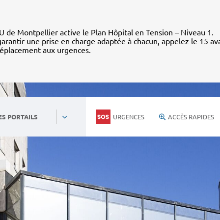
 de Montpellier active le Plan Hôpital en Tension – Niveau 1.
arantir une prise en charge adaptée à chacun, appelez le 15 av
déplacement aux urgences.
URGENCES
ACCÈS RAPIDES
ES PORTAILS