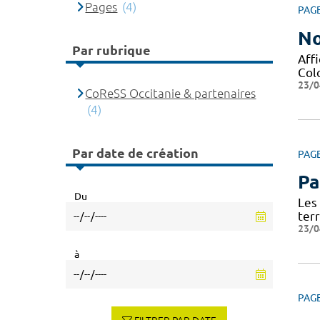
Pages
(4)
PAG
No
Par rubrique
Affi
Col
23/0
CoReSS Occitanie & partenaires
(4)
Par date de création
PAG
Pa
Du
Les
terr
23/0
à
PAG