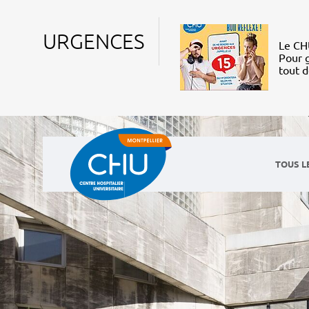
URGENCES
Le CHU
Pour g
tout 
TOUS L