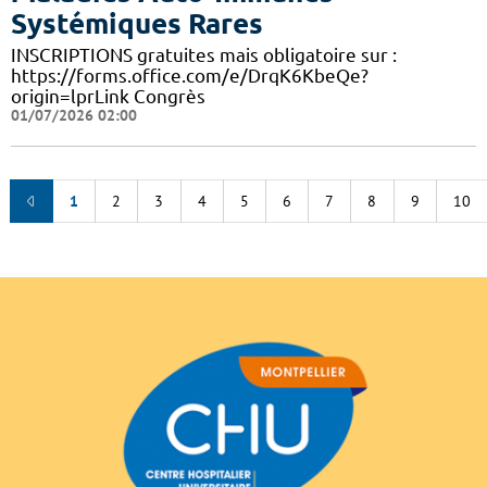
Systémiques Rares
INSCRIPTIONS gratuites mais obligatoire sur :
https://forms.office.com/e/DrqK6KbeQe?
origin=lprLink Congrès
01/07/2026 02:00
1
2
3
4
5
6
7
8
9
10