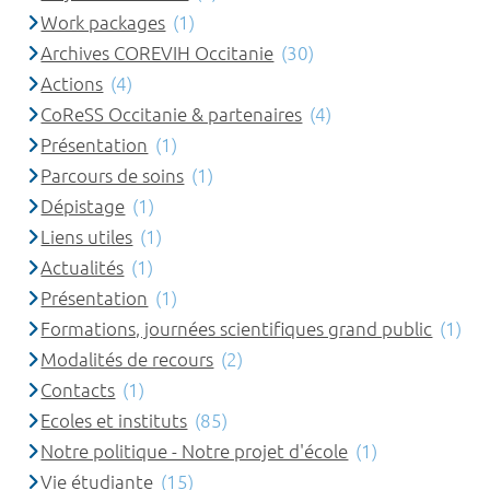
Work packages
(1)
Archives COREVIH Occitanie
(30)
Actions
(4)
CoReSS Occitanie & partenaires
(4)
Présentation
(1)
Parcours de soins
(1)
Dépistage
(1)
Liens utiles
(1)
Actualités
(1)
Présentation
(1)
Formations, journées scientifiques grand public
(1)
Modalités de recours
(2)
Contacts
(1)
Ecoles et instituts
(85)
Notre politique - Notre projet d'école
(1)
Vie étudiante
(15)