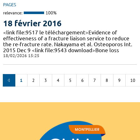
PAGES
relevance:
100%
18 février 2016
<link file:9517 le téléchargement>Evidence of
effectiveness of a fracture liaison service to reduce
the re-fracture rate. Nakayama et al. Osteoporos Int.
2015 Dec 9 <link file:9543 download>Bone loss
18/02/2026 15:25
1
2
3
4
5
6
7
8
9
10