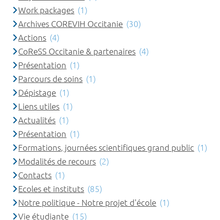
Work packages
(1)
Archives COREVIH Occitanie
(30)
Actions
(4)
CoReSS Occitanie & partenaires
(4)
Présentation
(1)
Parcours de soins
(1)
Dépistage
(1)
Liens utiles
(1)
Actualités
(1)
Présentation
(1)
Formations, journées scientifiques grand public
(1)
Modalités de recours
(2)
Contacts
(1)
Ecoles et instituts
(85)
Notre politique - Notre projet d'école
(1)
Vie étudiante
(15)