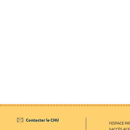
Contacter le CHU
ESPACE PA
ACCÈS AG