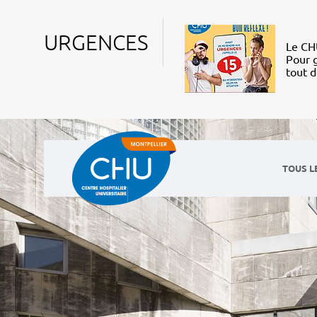
URGENCES
Le CHU
Pour g
tout 
TOUS L