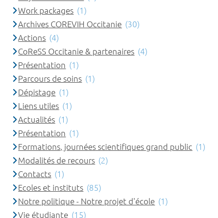
Work packages
(1)
Archives COREVIH Occitanie
(30)
Actions
(4)
CoReSS Occitanie & partenaires
(4)
Présentation
(1)
Parcours de soins
(1)
Dépistage
(1)
Liens utiles
(1)
Actualités
(1)
Présentation
(1)
Formations, journées scientifiques grand public
(1)
Modalités de recours
(2)
Contacts
(1)
Ecoles et instituts
(85)
Notre politique - Notre projet d'école
(1)
Vie étudiante
(15)