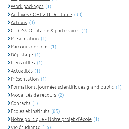
Work packages
(1)
Archives COREVIH Occitanie
(30)
Actions
(4)
CoReSS Occitanie & partenaires
(4)
Présentation
(1)
Parcours de soins
(1)
Dépistage
(1)
Liens utiles
(1)
Actualités
(1)
Présentation
(1)
Formations, journées scientifiques grand public
(1)
Modalités de recours
(2)
Contacts
(1)
Ecoles et instituts
(85)
Notre politique - Notre projet d'école
(1)
Vie étudiante
(15)