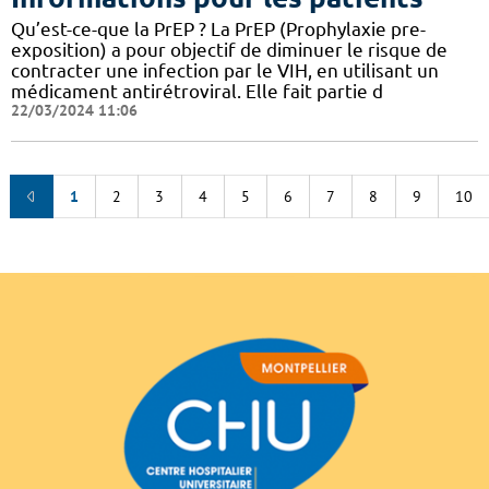
Qu’est-ce-que la PrEP ? La PrEP (Prophylaxie pre-
exposition) a pour objectif de diminuer le risque de
contracter une infection par le VIH, en utilisant un
médicament antirétroviral. Elle fait partie d
22/03/2024 11:06
1
2
3
4
5
6
7
8
9
10