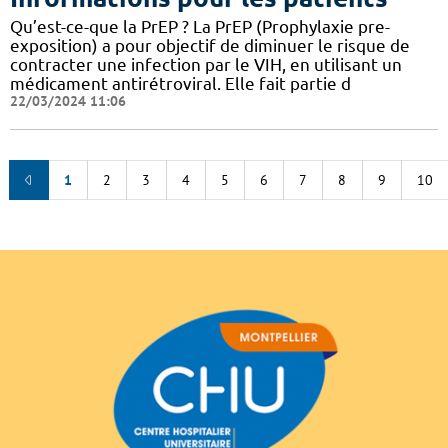
Qu’est-ce-que la PrEP ? La PrEP (Prophylaxie pre-
exposition) a pour objectif de diminuer le risque de
contracter une infection par le VIH, en utilisant un
médicament antirétroviral. Elle fait partie d
22/03/2024 11:06
1
2
3
4
5
6
7
8
9
10