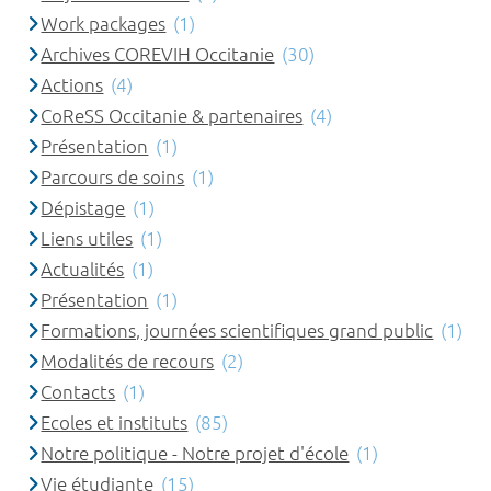
Work packages
(1)
Archives COREVIH Occitanie
(30)
Actions
(4)
CoReSS Occitanie & partenaires
(4)
Présentation
(1)
Parcours de soins
(1)
Dépistage
(1)
Liens utiles
(1)
Actualités
(1)
Présentation
(1)
Formations, journées scientifiques grand public
(1)
Modalités de recours
(2)
Contacts
(1)
Ecoles et instituts
(85)
Notre politique - Notre projet d'école
(1)
Vie étudiante
(15)