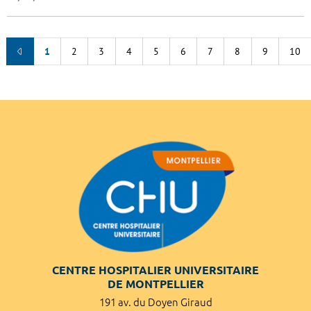
1
2
3
4
5
6
7
8
9
10
CENTRE HOSPITALIER UNIVERSITAIRE
DE MONTPELLIER
191 av. du Doyen Giraud