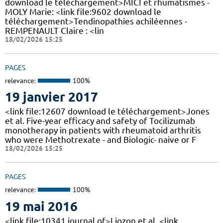
download le téléchargement>MICI et rhumatismes -
MOLY Marie: <link file:9602 download le
téléchargement>Tendinopathies achiléennes -
REMPENAULT Claire : <lin
18/02/2026 15:25
PAGES
relevance:
100%
19 janvier 2017
<link file:12607 download le téléchargement>Jones
et al. Five-year efficacy and safety of Tocilizumab
monotherapy in patients with rheumatoid arthritis
who were Methotrexate - and Biologic- naive or F
18/02/2026 15:25
PAGES
relevance:
100%
19 mai 2016
<link file:10341 journal of>Liozon et al. <link