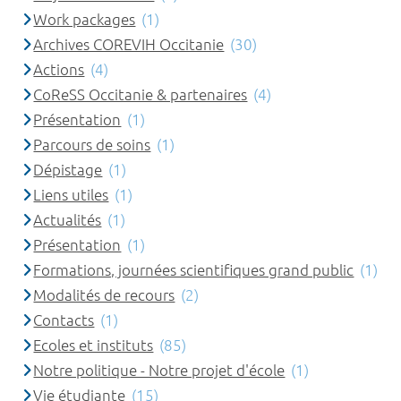
Work packages
(1)
Archives COREVIH Occitanie
(30)
Actions
(4)
CoReSS Occitanie & partenaires
(4)
Présentation
(1)
Parcours de soins
(1)
Dépistage
(1)
Liens utiles
(1)
Actualités
(1)
Présentation
(1)
Formations, journées scientifiques grand public
(1)
Modalités de recours
(2)
Contacts
(1)
Ecoles et instituts
(85)
Notre politique - Notre projet d'école
(1)
Vie étudiante
(15)