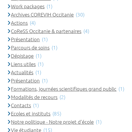
Work packages
(1)
Archives COREVIH Occitanie
(30)
Actions
(4)
CoReSS Occitanie & partenaires
(4)
Présentation
(1)
Parcours de soins
(1)
Dépistage
(1)
Liens utiles
(1)
Actualités
(1)
Présentation
(1)
Formations, journées scientifiques grand public
(1)
Modalités de recours
(2)
Contacts
(1)
Ecoles et instituts
(85)
Notre politique - Notre projet d'école
(1)
Vie étudiante
(15)