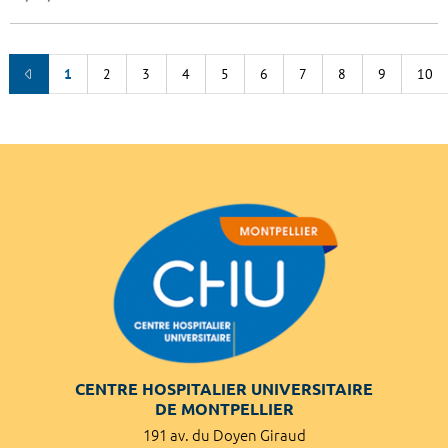
1
2
3
4
5
6
7
8
9
10
CENTRE HOSPITALIER UNIVERSITAIRE
DE MONTPELLIER
191 av. du Doyen Giraud