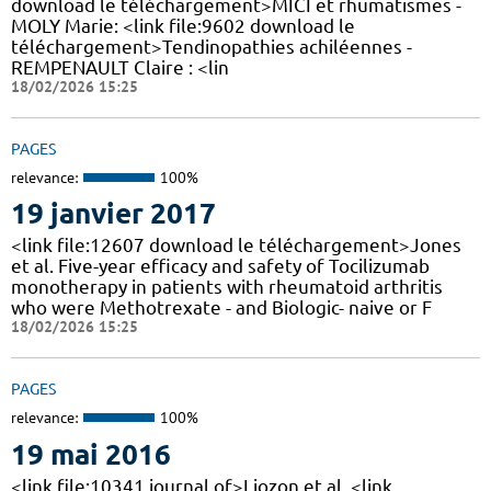
download le téléchargement>MICI et rhumatismes -
MOLY Marie: <link file:9602 download le
téléchargement>Tendinopathies achiléennes -
REMPENAULT Claire : <lin
18/02/2026 15:25
PAGES
relevance:
100%
19 janvier 2017
<link file:12607 download le téléchargement>Jones
et al. Five-year efficacy and safety of Tocilizumab
monotherapy in patients with rheumatoid arthritis
who were Methotrexate - and Biologic- naive or F
18/02/2026 15:25
PAGES
relevance:
100%
19 mai 2016
<link file:10341 journal of>Liozon et al. <link