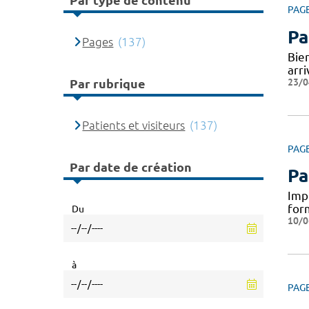
Par type de contenu
PAG
Pa
Pages
(137)
Bie
arr
23/0
Par rubrique
Patients et visiteurs
(137)
PAG
Par date de création
Pa
Impl
for
Du
10/0
à
PAG