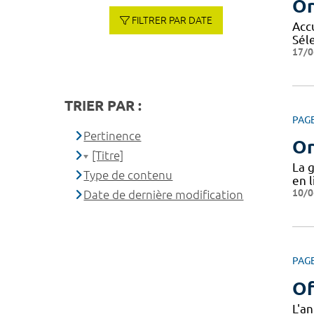
Or
FILTRER PAR DATE
Accu
Séle
17/0
TRIER PAR :
PAG
Pertinence
Or
[Titre]
La 
Type de contenu
en l
10/0
Date de dernière modification
PAG
Of
L'a