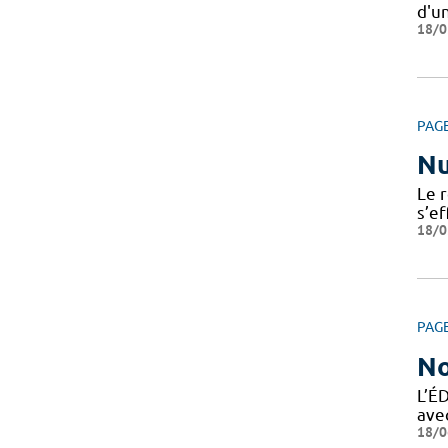
d'u
18/0
PAG
Nu
Le r
s’e
18/0
PAG
No
L’É
ave
18/0