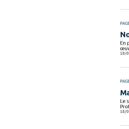
PAG
No
En 
œuv
18/0
PAG
Ma
Le 
Pro
18/0