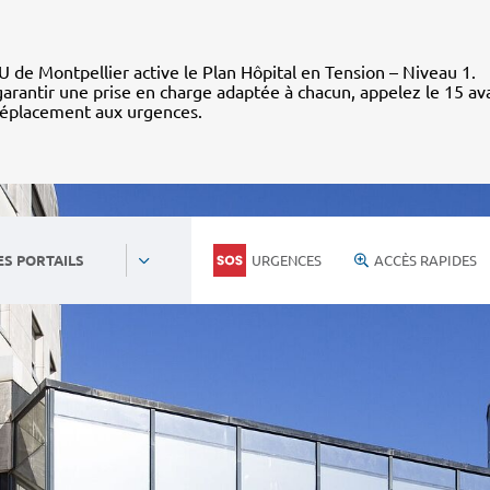
 de Montpellier active le Plan Hôpital en Tension – Niveau 1.
arantir une prise en charge adaptée à chacun, appelez le 15 av
déplacement aux urgences.
URGENCES
ACCÈS RAPIDES
ES PORTAILS