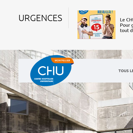
URGENCES
Le CHU
Pour g
tout 
TOUS L