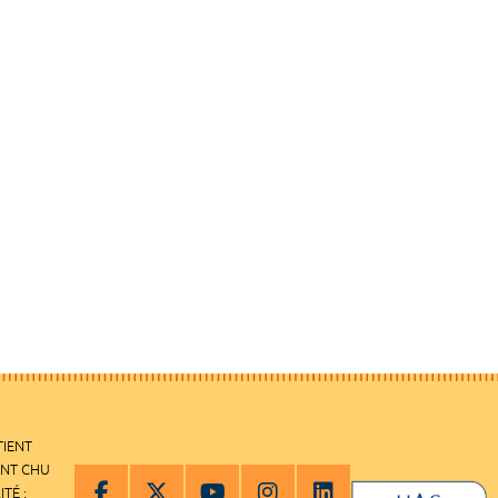
TIENT
ENT CHU
ITÉ :