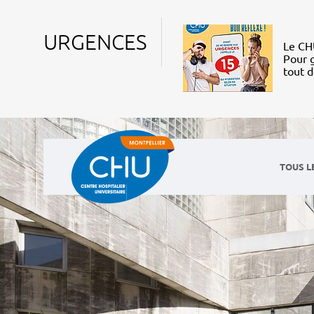
URGENCES
Le CHU
Pour g
tout 
TOUS L