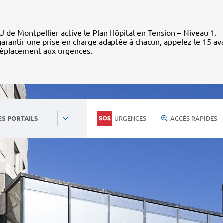
 de Montpellier active le Plan Hôpital en Tension – Niveau 1.
arantir une prise en charge adaptée à chacun, appelez le 15 av
déplacement aux urgences.
URGENCES
ACCÈS RAPIDES
ES PORTAILS