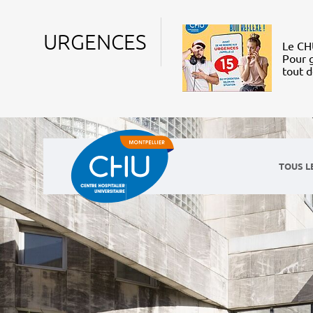
URGENCES
Le CHU
Pour g
tout 
TOUS L