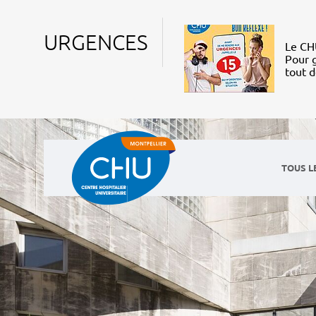
URGENCES
Le CHU
Pour g
tout 
TOUS L