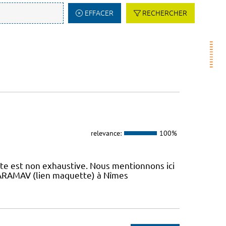
EFFACER
RECHERCHER
relevance:
100%
iste est non exhaustive. Nous mentionnons ici
 L’ARAMAV (lien maquette) à Nîmes