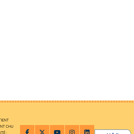
TIENT
ENT CHU
ITÉ :