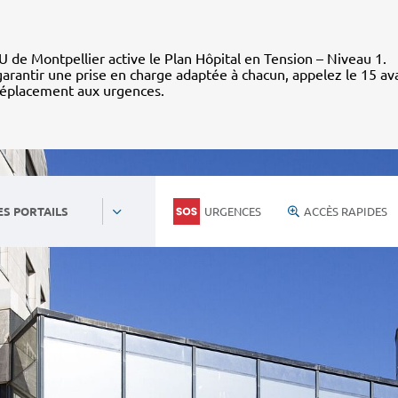
 de Montpellier active le Plan Hôpital en Tension – Niveau 1.
arantir une prise en charge adaptée à chacun, appelez le 15 av
déplacement aux urgences.
URGENCES
ACCÈS RAPIDES
ES PORTAILS