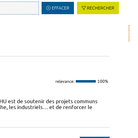
EFFACER
RECHERCHER
relevance:
100%
 FHU est de soutenir des projets communs
he, les industriels… et de renforcer le