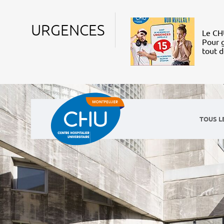
URGENCES
Le CHU
Pour g
tout 
TOUS L