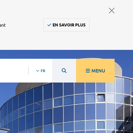
ant
EN SAVOIR PLUS
MENU
FR