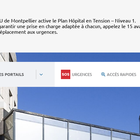
 de Montpellier active le Plan Hôpital en Tension – Niveau 1.
arantir une prise en charge adaptée à chacun, appelez le 15 av
déplacement aux urgences.
URGENCES
ACCÈS RAPIDES
ES PORTAILS