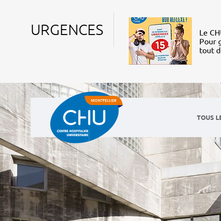
URGENCES
Le CHU
Pour g
tout 
TOUS L