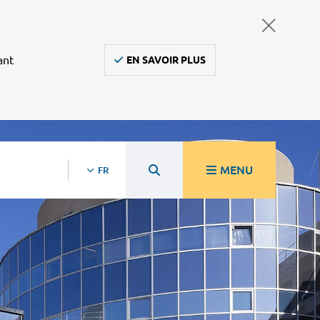
ant
EN SAVOIR PLUS
MENU
FR