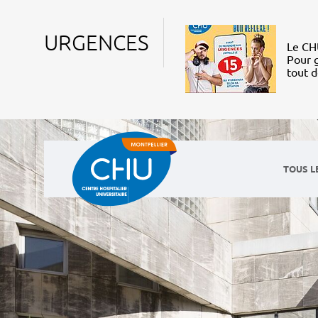
URGENCES
Le CHU
Pour g
tout 
TOUS L