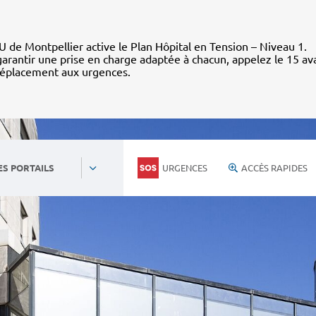
 de Montpellier active le Plan Hôpital en Tension – Niveau 1.
arantir une prise en charge adaptée à chacun, appelez le 15 av
déplacement aux urgences.
URGENCES
ACCÈS RAPIDES
ES PORTAILS