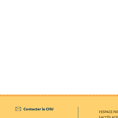
Contacter le CHU
ESPACE PA
ACCÈS AG