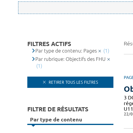
FILTRES ACTIFS
Résu
Par type de contenu: Pages
(1)
Par rubrique: Objectifs des FHU
(1)
PAG
RETIRER TOUS LES FILTRES
Ob
3 D
rég
FILTRE DE RÉSULTATS
U11
22/0
Par type de contenu