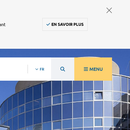
ant
EN SAVOIR PLUS
MENU
FR