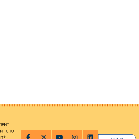
TIENT
ENT CHU
ITÉ :