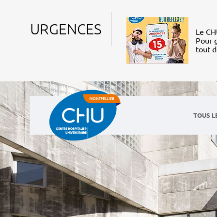
URGENCES
Le CHU
Pour g
tout 
TOUS L