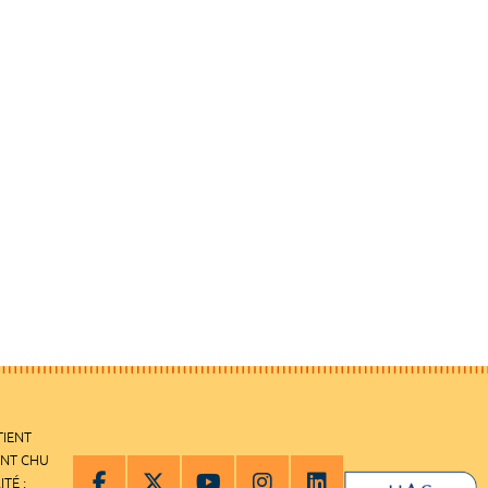
TIENT
ENT CHU
ITÉ :