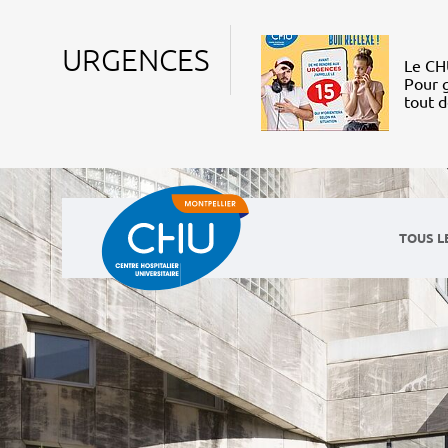
URGENCES
Le CHU
Pour g
tout 
TOUS L