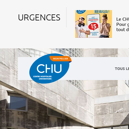
URGENCES
Le CHU
Pour g
tout 
TOUS L