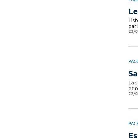
Le
Lis
pat
22/0
PAG
Sa
La s
et r
22/0
PAG
Es