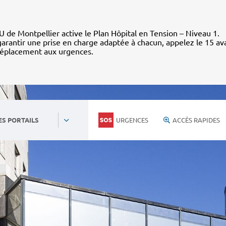
 de Montpellier active le Plan Hôpital en Tension – Niveau 1.
arantir une prise en charge adaptée à chacun, appelez le 15 av
déplacement aux urgences.
URGENCES
ACCÈS RAPIDES
ES PORTAILS