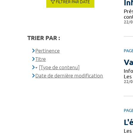
In
FILTRER PAR DATE
Prés
cont
22/0
TRIER PAR :
Pertinence
PAG
Titre
Va
[Type de contenu]
Inf
Date de dernière modification
Les
22/0
PAG
L'
Les