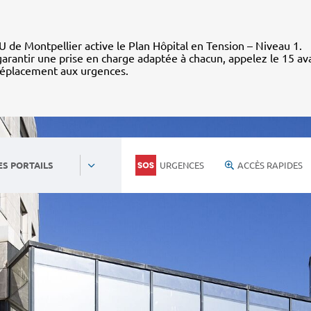
 de Montpellier active le Plan Hôpital en Tension – Niveau 1.
arantir une prise en charge adaptée à chacun, appelez le 15 av
déplacement aux urgences.
URGENCES
ACCÈS RAPIDES
ES PORTAILS