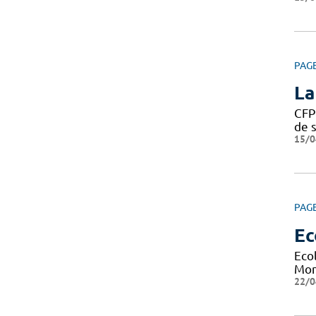
PAG
La
CFP
de s
15/0
PAG
Ec
Eco
Mont
22/0