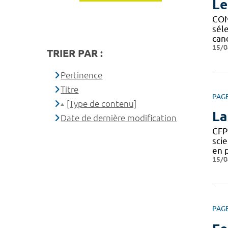
Le
CON
sél
can
15/0
TRIER PAR :
Pertinence
Titre
PAG
[Type de contenu]
La
Date de dernière modification
CFP
sci
en 
15/0
PAG