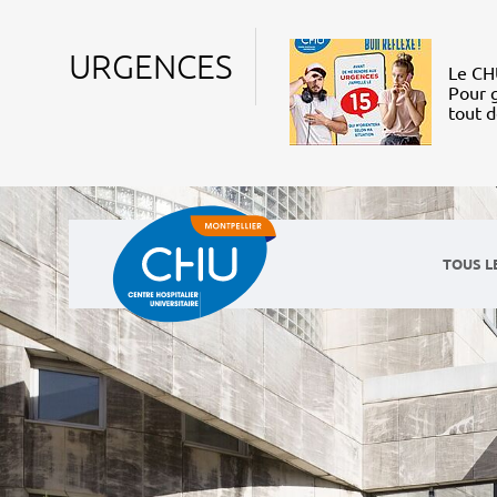
URGENCES
Le CHU
Pour g
tout 
TOUS L