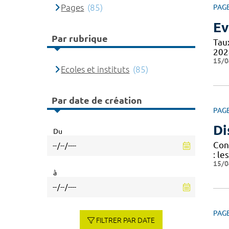
Pages
(85)
PAG
Ev
Par rubrique
Tau
202
15/0
Ecoles et instituts
(85)
Par date de création
PAG
Di
Du
Cond
: le
15/0
à
PAG
FILTRER PAR DATE