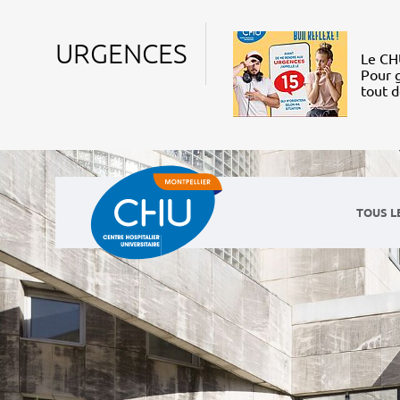
URGENCES
Le CHU
Pour g
tout 
TOUS L