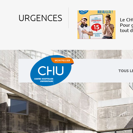
URGENCES
Le CHU
Pour g
tout 
TOUS L