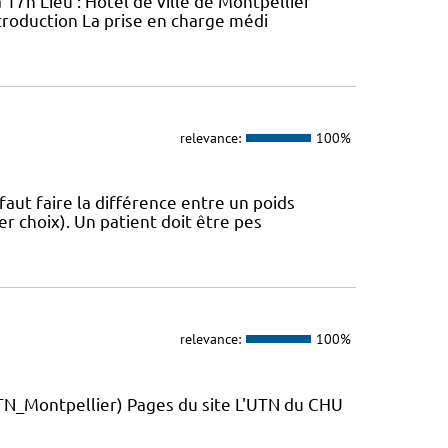
 17h Lieu : Hôtel de ville de Montpellier
troduction La prise en charge médi
relevance:
100%
 faut faire la différence entre un poids
r choix). Un patient doit être pes
relevance:
100%
_Montpellier) Pages du site L'UTN du CHU