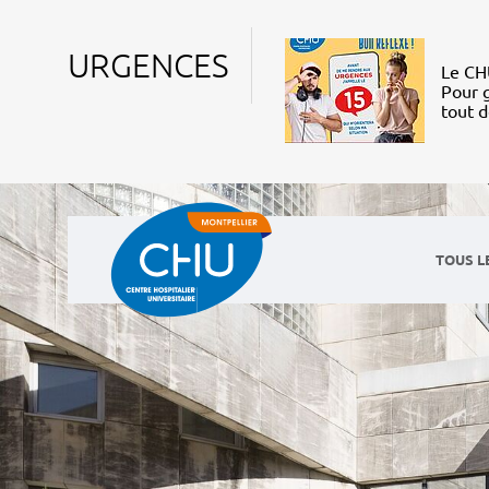
URGENCES
Le CHU
Pour g
tout 
TOUS L