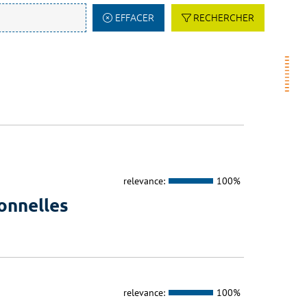
EFFACER
RECHERCHER
relevance:
100%
onnelles
relevance:
100%