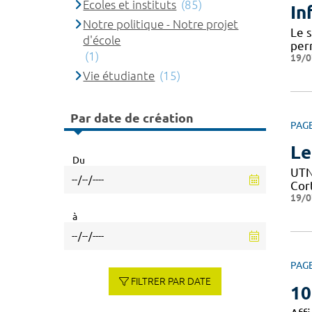
Ecoles et instituts
(85)
In
Notre politique - Notre projet
Le 
d'école
per
(1)
19/0
Vie étudiante
(15)
Par date de création
PAG
Le
Du
UTN 
Cor
19/0
à
PAG
FILTRER PAR DATE
10