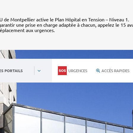
 de Montpellier active le Plan Hôpital en Tension – Niveau 1.
arantir une prise en charge adaptée à chacun, appelez le 15 av
déplacement aux urgences.
URGENCES
ACCÈS RAPIDES
ES PORTAILS