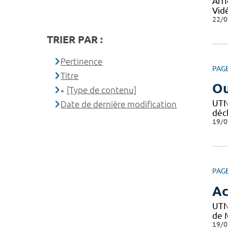
Affi
Vid
22/0
TRIER PAR :
Pertinence
PAG
Titre
Ou
[Type de contenu]
UTN 
Date de dernière modification
décl
19/0
PAG
Ac
UTN
de M
19/0